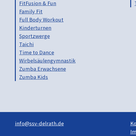
FitFusion & Fun
Family Fit
Full Body Workout
Kinderturnen
Sportzwerge
Taichi
Time to Dance
Wirbelsäulengymnastik
Zumba Erwachsene
Zumba Kids
info@ssv-delrath.de
Ko
I