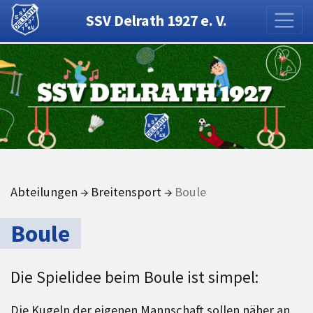
SSV Delrath 1927 e. V.
Abteilungen
→
Breitensport
→
Boule
Boule
Die Spielidee beim Boule ist simpel:
Die Kugeln der eigenen Mannschaft sollen näher an