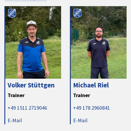
Volker Stüttgen
Michael Riel
Trainer
Trainer
+49 1511 2719046
+49 178 2960841
E-Mail
E-Mail