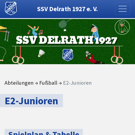
SSV Delrath 1927 e. V.
Abteilungen
→
Fußball
→
E2-Junioren
E2-Junioren
Spielplan & Tabelle