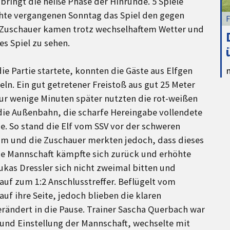
bringt die heiße Phase der Hinrunde. 5 Spiele
hte vergangenen Sonntag das Spiel den gegen
F
e Zuschauer kamen trotz wechselhaftem Wetter und
s Spiel zu sehen.
e Partie startete, konnten die Gäste aus Elfgen
ln. Ein gut getretener Freistoß aus gut 25 Meter
Nur wenige Minuten später nutzten die rot-weißen
die Außenbahn, die scharfe Hereingabe vollendete
. So stand die Elf vom SSV vor der schweren
eam und die Zuschauer merkten jedoch, dass dieses
Die Mannschaft kämpfte sich zurück und erhöhte
Lukas Dressler sich nicht zweimal bitten und
auf zum 1:2 Anschlusstreffer. Beflügelt vom
uf ihre Seite, jedoch blieben die klaren
ändert in die Pause. Trainer Sascha Querbach war
 und Einstellung der Mannschaft, wechselte mit