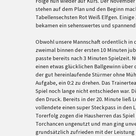
Folge nun wieder auf Kurs. Der November 
stehen auf dem Plan und den Beginn mac
Tabellensechsten Rot Weiß Elfgen. Einig
bekamen ein sehenswertes und spannende
Obwohl unsere Mannschaft ordentlich in di
zweimal binnen der ersten 10 Minuten jube
passte bereits nach 3 Minuten Spielzeit. 
einen etwas glücklichen Ballgewinn über 
der gut hereinlaufende Stürmer ohne Mühe
Aufgabe, ein 0:2 zu drehen. Das Trainert
Spiel noch lange nicht entschieden war. 
den Druck. Bereits in der 20. Minute ließ 
vollendete einen super Steckpass in den L
Torerfolg zogen die Hausherren das Spiel a
Torchancen ungenutzt und man ging unver
grundsätzlich zufrieden mit der Leistung