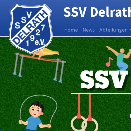
SSV Delrath
Home
News
Abteilungen