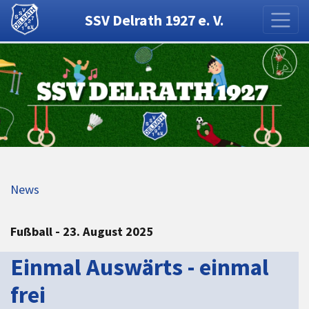
SSV Delrath 1927 e. V.
News
Fußball - 23. August 2025
Einmal Auswärts - einmal
frei