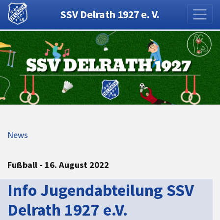
SSV Delrath 1927 e. V.
News
Fußball - 16. August 2022
Info Jugendabteilung SSV
Delrath 1927 e.V.