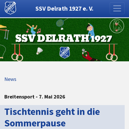
SSV Delrath 1927 e. V.
News
Breitensport - 7. Mai 2026
Tischtennis geht in die
Sommerpause