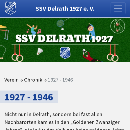
SSV Delrath 1927 e. V.
Verein
→
Chronik
→
1927 - 1946
1927 - 1946
Nicht nur in Delrath, sondern bei fast allen
Nachbarorten kam es in den „Goldenen Zwanziger
Jahren“, die ja für das Volk gar keine goldenen Jahre